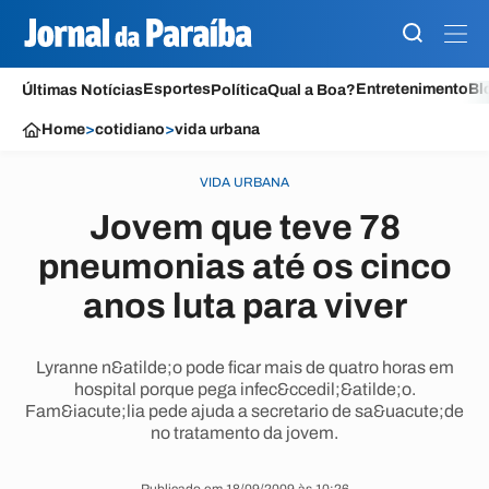
Esportes
Entretenimento
Bl
Últimas Notícias
Política
Qual a Boa?
Home
>
cotidiano
>
vida urbana
VIDA URBANA
Jovem que teve 78
pneumonias até os cinco
anos luta para viver
Lyranne n&atilde;o pode ficar mais de quatro horas em
hospital porque pega infec&ccedil;&atilde;o.
Fam&iacute;lia pede ajuda a secretario de sa&uacute;de
no tratamento da jovem.