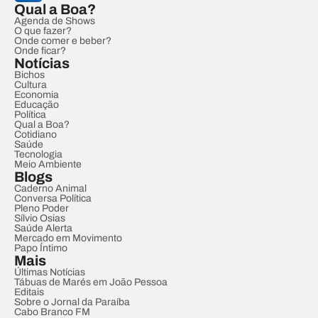
Qual a Boa?
Agenda de Shows
O que fazer?
Onde comer e beber?
Onde ficar?
Notícias
Bichos
Cultura
Economia
Educação
Política
Qual a Boa?
Cotidiano
Saúde
Tecnologia
Meio Ambiente
Blogs
Caderno Animal
Conversa Política
Pleno Poder
Sílvio Osias
Saúde Alerta
Mercado em Movimento
Papo Íntimo
Mais
Últimas Notícias
Tábuas de Marés em João Pessoa
Editais
Sobre o Jornal da Paraíba
Cabo Branco FM