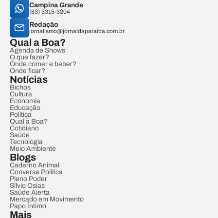
Campina Grande
(83) 3315-3204
Redação
jornalismo@jornaldaparaiba.com.br
Qual a Boa?
Agenda de Shows
O que fazer?
Onde comer e beber?
Onde ficar?
Notícias
Bichos
Cultura
Economia
Educação
Política
Qual a Boa?
Cotidiano
Saúde
Tecnologia
Meio Ambiente
Blogs
Caderno Animal
Conversa Política
Pleno Poder
Sílvio Osias
Saúde Alerta
Mercado em Movimento
Papo Íntimo
Mais