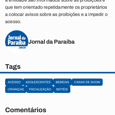
à entidade são informados sobre as proibições e
que tem orientado repetidamente os proprietários
a colocar avisos sobre as proibições e a impedir o
acesso.
Jornal da Paraíba
Tags
ACESSO
ADOLESCENTES
BEBIDAS
CASAS DE SHOW
CRIANÇAS
FISCALIZAÇÃO
MOTÉIS
Comentários