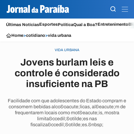
Esportes
Entretenimento
Bl
Últimas Notícias
Política
Qual a Boa?
Home
>
cotidiano
>
vida urbana
VIDA URBANA
Jovens burlam leis e
controle é considerado
insuficiente na PB
Facilidade com que adolescentes do Estado compram e
consomem bebidas alco&oacute;licas, al&eacute;m de
frequentarem locais como mot&eacute;is, mostra
limita&ccedil;&otilde;es nas
fiscaliza&ccedil;&otilde;es.&nbsp;