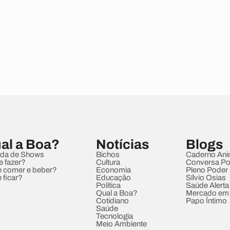
al a Boa?
Notícias
Blogs
da de Shows
Bichos
Caderno Ani
e fazer?
Cultura
Conversa Pol
 comer e beber?
Economia
Pleno Poder
 ficar?
Educação
Sílvio Osias
Política
Saúde Alerta
Qual a Boa?
Mercado em
Cotidiano
Papo Íntimo
Saúde
Tecnologia
Meio Ambiente