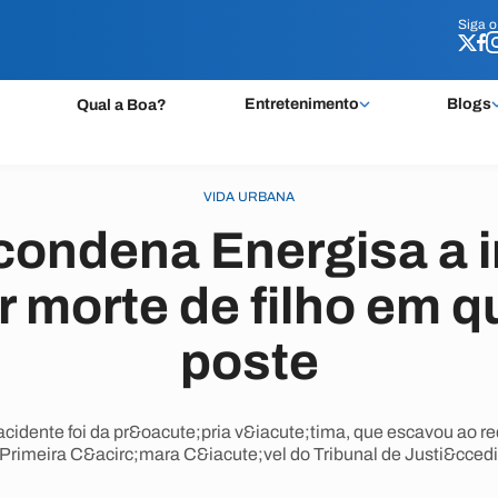
Siga 
Siga 
Entretenimento
Blogs
Qual a Boa?
VIDA URBANA
condena Energisa a 
r morte de filho em 
poste
idente foi da pr&oacute;pria v&iacute;tima, que escavou ao red
Primeira C&acirc;mara C&iacute;vel do Tribunal de Justi&ccedi