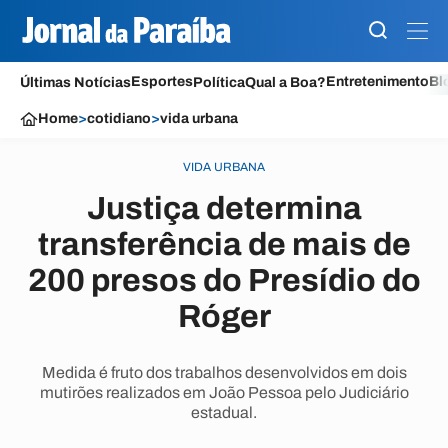
Esportes
Entretenimento
Bl
Últimas Notícias
Política
Qual a Boa?
Home
>
cotidiano
>
vida urbana
VIDA URBANA
Justiça determina
transferência de mais de
200 presos do Presídio do
Róger
Medida é fruto dos trabalhos desenvolvidos em dois
mutirões realizados em João Pessoa pelo Judiciário
estadual.