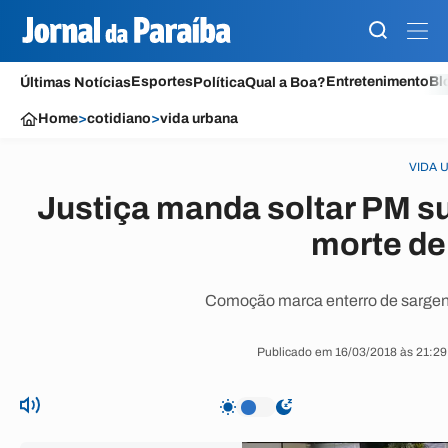
Esportes
Entretenimento
Bl
Últimas Notícias
Política
Qual a Boa?
Home
>
cotidiano
>
vida urbana
VIDA 
Justiça manda soltar PM s
morte de
Comoção marca enterro de sarge
Publicado em 16/03/2018 às 21:29 