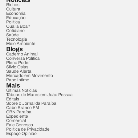
Bichos
Cultura
Economia
Educação
Política
Qual a Boa?
Cotidiano
Saúde
Tecnologia
Meio Ambiente
Blogs
Caderno Animal
Conversa Política
Pleno Poder
Sílvio Osias
Saúde Alerta
Mercado em Movimento
Papo Íntimo
Mais
Últimas Notícias
Tábuas de Marés em João Pessoa
Editais
Sobre o Jornal da Paraíba
Cabo Branco FM
CBN Paraíba
Expediente
Comercial
Fale Conosco
Política de Privacidade
Espaço Opinião