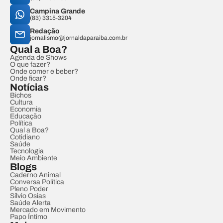
Campina Grande
(83) 3315-3204
Redação
jornalismo@jornaldaparaiba.com.br
Qual a Boa?
Agenda de Shows
O que fazer?
Onde comer e beber?
Onde ficar?
Notícias
Bichos
Cultura
Economia
Educação
Política
Qual a Boa?
Cotidiano
Saúde
Tecnologia
Meio Ambiente
Blogs
Caderno Animal
Conversa Política
Pleno Poder
Sílvio Osias
Saúde Alerta
Mercado em Movimento
Papo Íntimo