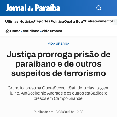
Esportes
Entretenimento
Bl
Últimas Notícias
Política
Qual a Boa?
Home
>
cotidiano
>
vida urbana
VIDA URBANA
Justiça prorroga prisão de
paraibano e de outros
suspeitos de terrorismo
Grupo foi preso na Opera&ccedil;&atilde;o Hashtag em
julho. Ant&ocirc;nio Andrade e os outros est&atilde;o
presos em Campo Grande.
Publicado em 19/08/2016 às 10:08