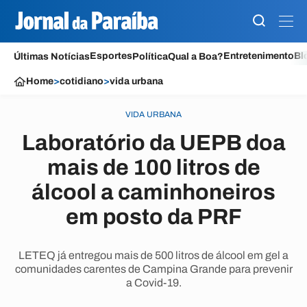
Esportes
Entretenimento
Bl
Últimas Notícias
Política
Qual a Boa?
Home
>
cotidiano
>
vida urbana
VIDA URBANA
Laboratório da UEPB doa
mais de 100 litros de
álcool a caminhoneiros
em posto da PRF
LETEQ já entregou mais de 500 litros de álcool em gel a
comunidades carentes de Campina Grande para prevenir
a Covid-19.