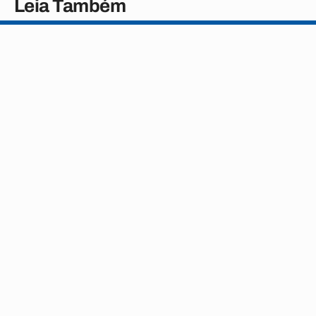
Leia Também