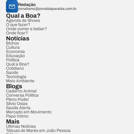
Redação
jornalismo@jornaldaparaiba.com.br
Qual a Boa?
Agenda de Shows
O que fazer?
Onde comer e beber?
Onde ficar?
Notícias
Bichos
Cultura
Economia
Educação
Política
Qual a Boa?
Cotidiano
Saúde
Tecnologia
Meio Ambiente
Blogs
Caderno Animal
Conversa Política
Pleno Poder
Sílvio Osias
Saúde Alerta
Mercado em Movimento
Papo Íntimo
Mais
Últimas Notícias
Tábuas de Marés em João Pessoa