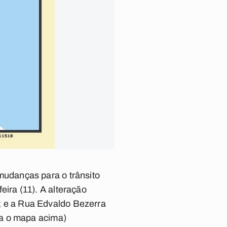
udanças para o trânsito
feira (11). A alteração
no; e a Rua Edvaldo Bezerra
ja o mapa acima)