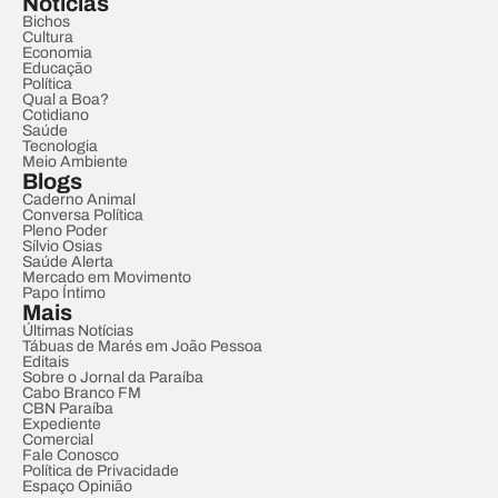
Notícias
Bichos
Cultura
Economia
Educação
Política
Qual a Boa?
Cotidiano
Saúde
Tecnologia
Meio Ambiente
Blogs
Caderno Animal
Conversa Política
Pleno Poder
Sílvio Osias
Saúde Alerta
Mercado em Movimento
Papo Íntimo
Mais
Últimas Notícias
Tábuas de Marés em João Pessoa
Editais
Sobre o Jornal da Paraíba
Cabo Branco FM
CBN Paraíba
Expediente
Comercial
Fale Conosco
Política de Privacidade
Espaço Opinião