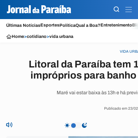
Esportes
Entretenimento
Bl
Últimas Notícias
Política
Qual a Boa?
Home
>
cotidiano
>
vida urbana
VIDA UR
Litoral da Paraíba tem 
impróprios para banho
Maré vai estar baixa às 13h e há prev
Publicado em 23/02