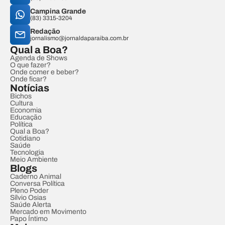
Campina Grande
(83) 3315-3204
Redação
jornalismo@jornaldaparaiba.com.br
Qual a Boa?
Agenda de Shows
O que fazer?
Onde comer e beber?
Onde ficar?
Notícias
Bichos
Cultura
Economia
Educação
Política
Qual a Boa?
Cotidiano
Saúde
Tecnologia
Meio Ambiente
Blogs
Caderno Animal
Conversa Política
Pleno Poder
Sílvio Osias
Saúde Alerta
Mercado em Movimento
Papo Íntimo