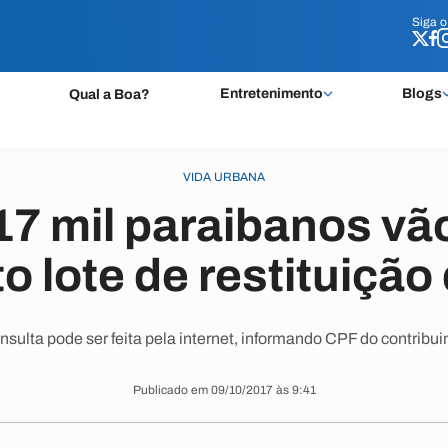
Siga 
Siga 
Entretenimento
Blogs
Qual a Boa?
VIDA URBANA
17 mil paraibanos vã
o lote de restituição
sulta pode ser feita pela internet, informando CPF do contribui
Publicado em 09/10/2017 às 9:41