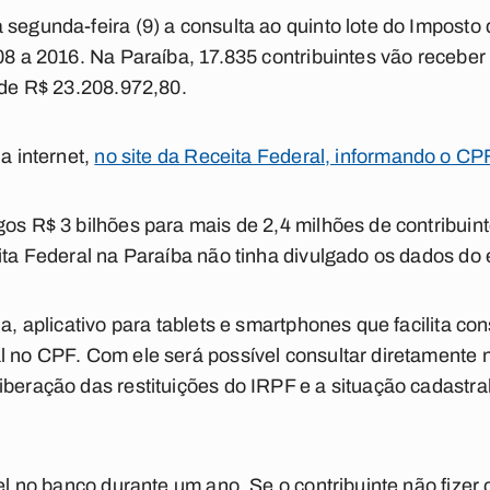
 segunda-feira (9) a consulta ao quinto lote do Imposto 
08 a 2016. Na Paraíba, 17.835 contribuintes vão receber 
r de R$ 23.208.972,80.
la internet,
no site da Receita Federal, informando o CPF
os R$ 3 bilhões para mais de 2,4 milhões de contribuinte
eita Federal na Paraíba não tinha divulgado os dados do 
da, aplicativo para tablets e smartphones que facilita co
l no CPF. Com ele será possível consultar diretamente 
iberação das restituições do IRPF e a situação cadastra
vel no banco durante um ano. Se o contribuinte não fizer