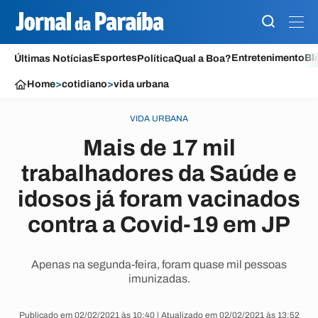
Esportes
Entretenimento
Bl
Últimas Notícias
Política
Qual a Boa?
Home
>
cotidiano
>
vida urbana
VIDA URBANA
Mais de 17 mil
trabalhadores da Saúde e
idosos já foram vacinados
contra a Covid-19 em JP
Apenas na segunda-feira, foram quase mil pessoas
imunizadas.
Publicado em 02/02/2021 às 10:40 | Atualizado em 02/02/2021 às 13:52