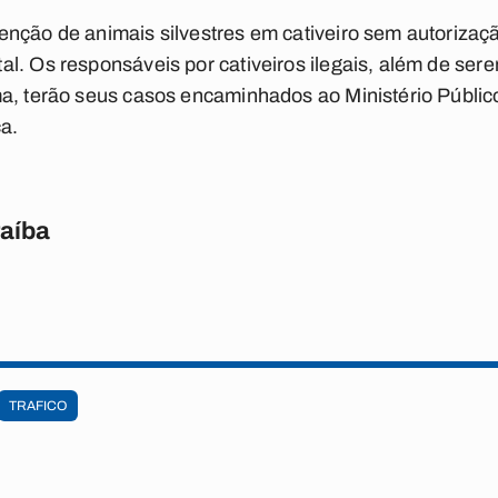
nção de animais silvestres em cativeiro sem autorizaç
l. Os responsáveis por cativeiros ilegais, além de se
ma, terão seus casos encaminhados ao Ministério Públ
ça.
raíba
TRAFICO