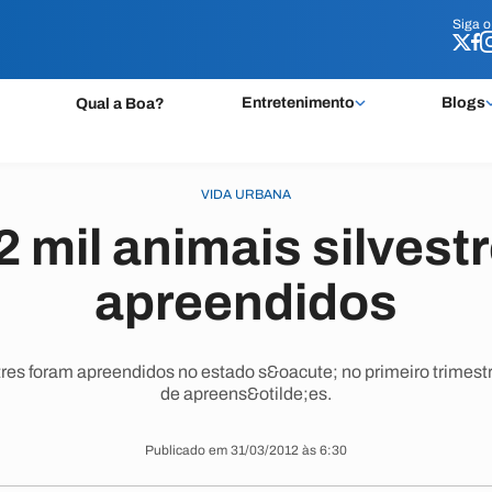
Siga 
Siga 
Entretenimento
Blogs
Qual a Boa?
VIDA URBANA
2 mil animais silvest
apreendidos
stres foram apreendidos no estado s&oacute; no primeiro trimes
de apreens&otilde;es.
Publicado em 31/03/2012 às 6:30