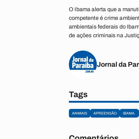
O Ibama alerta que a manute
competente é crime ambienta
ambientais federais do Iba
de ações criminais na Justi
Jornal da Pa
Tags
ANIMAIS
APREENSÃO
IBAMA.
Comentários