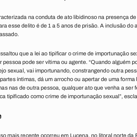
racterizada na conduta de ato libidinoso na presença d
ra esse delito é de 1 a 5 anos de prisão. A inclusão do
passado.
ssaltou que a lei ao tipificar o crime de importunação se
r pessoa pode ser vítima ou agente. “Quando alguém por
sejo sexual, vai importunando, constrangendo outra pes
artes íntimas, dá um arrocho ou apertar de uma forma l
imas nas de outra pessoa, qualquer ato que venha a ser 
ica tipificado como crime de importunação sexual”, escl
e
so mais recente ocorreu em Lucena, no litoral norte da P