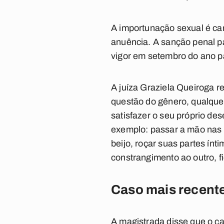
A importunação sexual é ca
anuência. A sanção penal pa
vigor em setembro do ano 
A juíza Graziela Queiroga re
questão do gênero, qualque
satisfazer o seu próprio de
exemplo: passar a mão nas p
beijo, roçar suas partes ínt
constrangimento ao outro, f
Caso mais recent
A magistrada disse que o ca