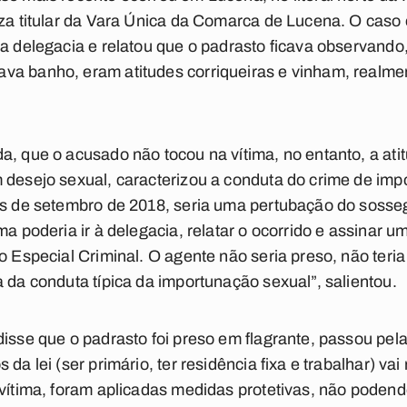
íza titular da Vara Única da Comarca de Lucena. O caso
 a delegacia e relatou que o padrasto ficava observando
va banho, eram atitudes corriqueiras e vinham, realme
a, que o acusado não tocou na vítima, no entanto, a atit
 desejo sexual, caracterizou a conduta do crime de imp
tes de setembro de 2018, seria uma pertubação do soss
ma poderia ir à delegacia, relatar o ocorrido e assinar 
do Especial Criminal. O agente não seria preso, não ter
a da conduta típica da importunação sexual”, salientou.
disse que o padrasto foi preso em flagrante, passou pela
 da lei (ser primário, ter residência fixa e trabalhar) v
 vítima, foram aplicadas medidas protetivas, não poden