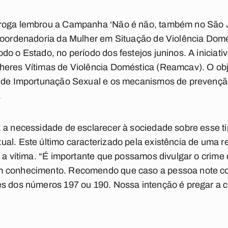
roga lembrou a Campanha ‘Não é não, também no São Jo
Coordenadoria da Mulher em Situação de Violência Domés
do o Estado, no período dos festejos juninos. A iniciat
heres Vítimas de Violência Doméstica (Reamcav). O obje
i de Importunação Sexual e os mecanismos de prevençã
.
 a necessidade de esclarecer à sociedade sobre esse ti
al. Este último caracterizado pela existência de uma 
e a vítima. “É importante que possamos divulgar o crim
m conhecimento. Recomendo que caso a pessoa note con
s dos números 197 ou 190. Nossa intenção é pregar a cu