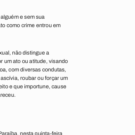
e alguém e sem sua
 ato como crime entrou em
xual, não distingue a
 um ato ou atitude, visando
soa, com diversas condutas,
ascívia, roubar ou forçar um
feito e que importune, cause
areceu.
araíba, nesta quinta-feira