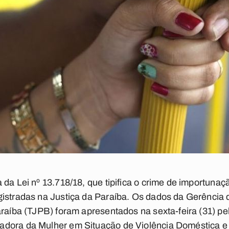
 da Lei nº 13.718/18, que tipifica o crime de importuna
istradas na Justiça da Paraíba. Os dados da Gerência d
araíba (TJPB) foram apresentados na sexta-feira (31) pe
dora da Mulher em Situação de Violência Doméstica e 