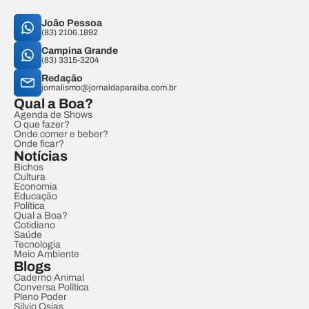
João Pessoa
(83) 2106.1892
Campina Grande
(83) 3315-3204
Redação
jornalismo@jornaldaparaiba.com.br
Qual a Boa?
Agenda de Shows
O que fazer?
Onde comer e beber?
Onde ficar?
Notícias
Bichos
Cultura
Economia
Educação
Política
Qual a Boa?
Cotidiano
Saúde
Tecnologia
Meio Ambiente
Blogs
Caderno Animal
Conversa Política
Pleno Poder
Sílvio Osias