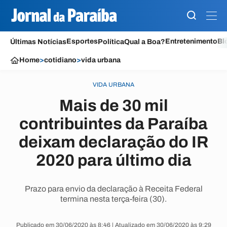
Esportes
Entretenimento
Bl
Últimas Notícias
Política
Qual a Boa?
Home
>
cotidiano
>
vida urbana
VIDA URBANA
Mais de 30 mil
contribuintes da Paraíba
deixam declaração do IR
2020 para último dia
Prazo para envio da declaração à Receita Federal
termina nesta terça-feira (30).
Publicado em 30/06/2020 às 8:46 | Atualizado em 30/06/2020 às 9:29