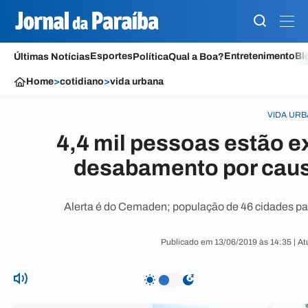
Esportes
Entretenimento
Bl
Últimas Notícias
Política
Qual a Boa?
Home
>
cotidiano
>
vida urbana
VIDA UR
4,4 mil pessoas estão ex
desabamento por caus
Alerta é do Cemaden; população de 46 cidades par
Publicado em 13/06/2019 às 14:35 | At