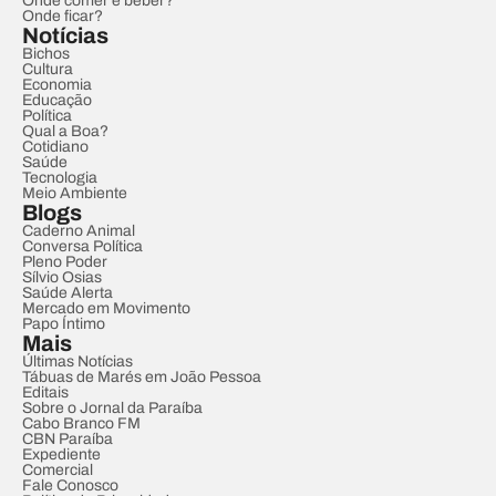
Onde comer e beber?
Onde ficar?
Notícias
Bichos
Cultura
Economia
Educação
Política
Qual a Boa?
Cotidiano
Saúde
Tecnologia
Meio Ambiente
Blogs
Caderno Animal
Conversa Política
Pleno Poder
Sílvio Osias
Saúde Alerta
Mercado em Movimento
Papo Íntimo
Mais
Últimas Notícias
Tábuas de Marés em João Pessoa
Editais
Sobre o Jornal da Paraíba
Cabo Branco FM
CBN Paraíba
Expediente
Comercial
Fale Conosco