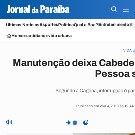
Esportes
Entretenimento
Bl
Últimas Notícias
Política
Qual a Boa?
Home
>
cotidiano
>
vida urbana
VIDA 
Manutenção deixa Cabedel
Pessoa 
Segundo a Cagepa, interrupção é pa
Publicado em 25/04/2019 às 12:44 