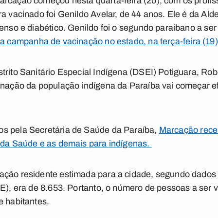
rcação começou nesta quarta-feira (20), com os profis
a vacinado foi Genildo Avelar, de 44 anos. Ele é da Alde
tenso e diabético. Genildo foi o segundo paraibano a ser
 a campanha de vacinação no estado, na terça-feira (19)
trito Sanitário Especial Indígena (DSEI) Potiguara, Rob
cinação da população indígena da Paraíba vai começar 
s pela Secretária de Saúde da Paraíba,
Marcação receb
s da Saúde e as demais para indígenas.
ção residente estimada para a cidade, segundo dados do
GE), era de 8.653. Portanto, o número de pessoas a ser v
e habitantes.