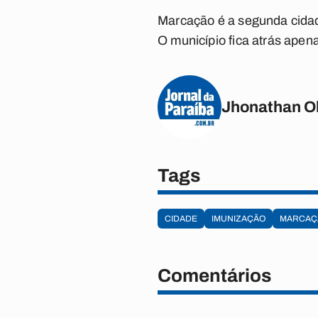
Marcação é a segunda cida
O município fica atrás apen
Jhonathan Ol
Tags
CIDADE
IMUNIZAÇÃO
MARCAÇ
Comentários