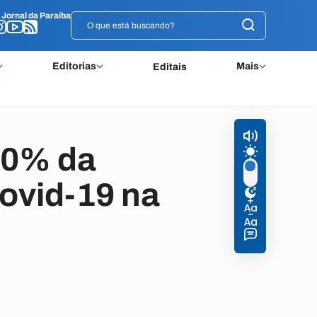
o
o
Jornal da Paraíba
Jornal da Paraíba
Editorias
Mais
Editais
50% da
ovid-19 na