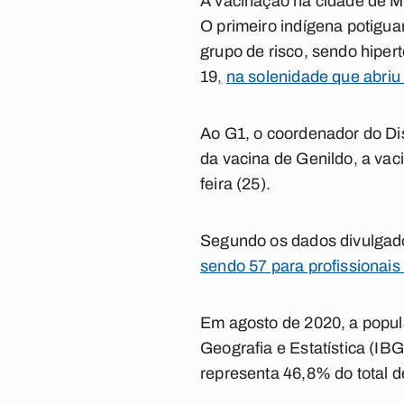
A vacinação na cidade de Ma
O primeiro indígena potiguar
grupo de risco, sendo hiper
19
,
na solenidade que abriu
Ao G1, o coordenador do Dis
da vacina de Genildo, a va
feira (25).
Segundo os dados divulgado
sendo 57 para profissionai
Em agosto de 2020, a popula
Geografia e Estatística (IB
representa 46,8% do total d