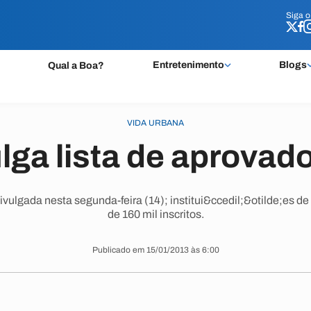
Siga 
Siga 
Entretenimento
Blogs
Qual a Boa?
VIDA URBANA
ga lista de aprovad
divulgada nesta segunda-feira (14); institui&ccedil;&otilde;es 
de 160 mil inscritos.
Publicado em 15/01/2013 às 6:00