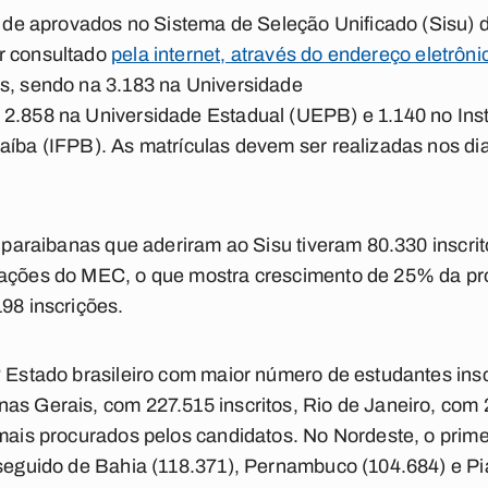
ta de aprovados no Sistema de Seleção Unificado (Sisu) 
r consultado
pela internet, através do endereço eletrôni
as, sendo na 3.183 na Universidade
 2.858 na Universidade Estadual (UEPB) e 1.140 no Inst
aíba (IFPB). As matrículas devem ser realizadas nos dia
as paraibanas que aderiram ao Sisu tiveram 80.330 inscr
mações do MEC, o que mostra crescimento de 25% da pr
198 inscrições.
º Estado brasileiro com maior número de estudantes inscr
as Gerais, com 227.515 inscritos, Rio de Janeiro, com
 mais procurados pelos candidatos. No Nordeste, o prime
 seguido de Bahia (118.371), Pernambuco (104.684) e Pi