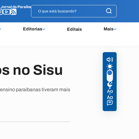
o
o
Jornal da Paraíba
Jornal da Paraíba
Editorias
Mais
Editais
os no Sisu
de ensino paraibanas tiveram mais