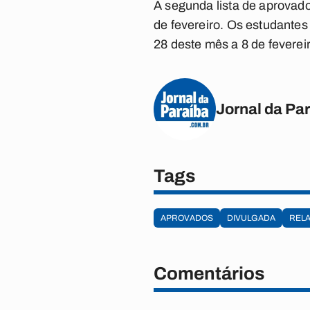
A segunda lista de aprovados
de fevereiro. Os estudante
28 deste mês a 8 de feverei
Jornal da Pa
Tags
APROVADOS
DIVULGADA
REL
Comentários