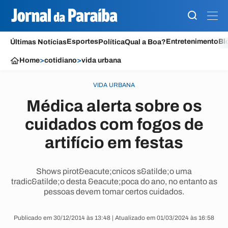
Esportes
Entretenimento
Bl
Últimas Notícias
Política
Qual a Boa?
Home
>
cotidiano
>
vida urbana
VIDA URBANA
Médica alerta sobre os
cuidados com fogos de
artifício em festas
Shows pirot&eacute;cnicos s&atilde;o uma
tradic&atilde;o desta &eacute;poca do ano, no entanto as
pessoas devem tomar certos cuidados.
Publicado em 30/12/2014 às 13:48 | Atualizado em 01/03/2024 às 16:58