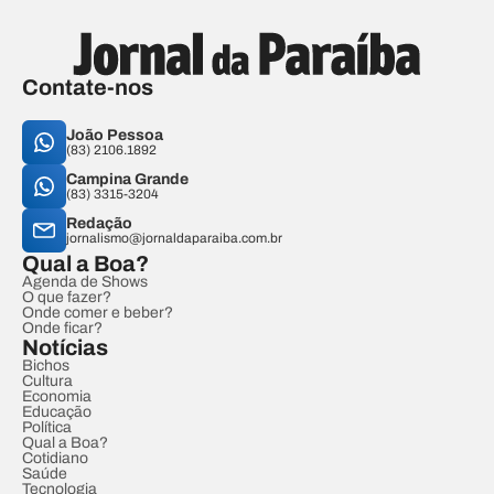
Contate-nos
João Pessoa
(83) 2106.1892
Campina Grande
(83) 3315-3204
Redação
jornalismo@jornaldaparaiba.com.br
Qual a Boa?
Agenda de Shows
O que fazer?
Onde comer e beber?
Onde ficar?
Notícias
Bichos
Cultura
Economia
Educação
Política
Qual a Boa?
Cotidiano
Saúde
Tecnologia