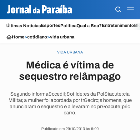
Esportes
Entretenimento
Bl
Últimas Notícias
Política
Qual a Boa?
Home
>
cotidiano
>
vida urbana
VIDA URBANA
Médica é vítima de
sequestro relâmpago
Segundo informa&ccedil;&otilde;es da Pol&iacute;cia
Militar, a mulher foi abordada por tr&ecirc;s homens, que
anunciaram o sequestro e a levaram no pr&oacute;prio
carro.
Publicado em 29/10/2013 às 6:00