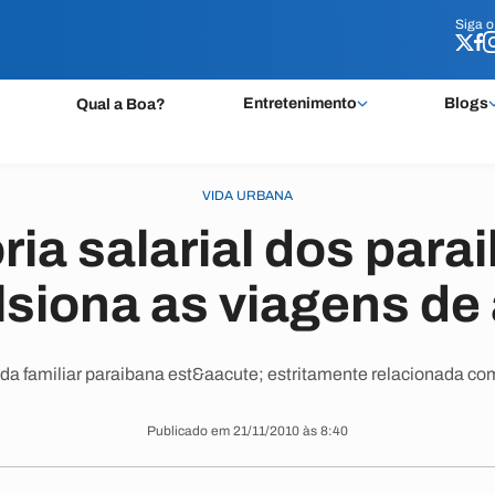
Siga 
Siga 
Entretenimento
Blogs
Qual a Boa?
VIDA URBANA
ria salarial dos para
siona as viagens de
da familiar paraibana est&aacute; estritamente relacionada c
Publicado em 21/11/2010 às 8:40