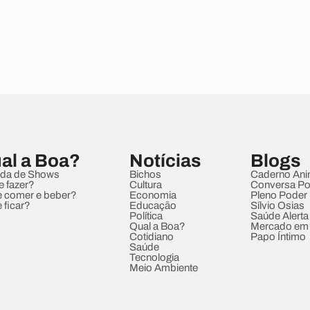
al a Boa?
Notícias
Blogs
da de Shows
Bichos
Caderno Ani
e fazer?
Cultura
Conversa Pol
 comer e beber?
Economia
Pleno Poder
 ficar?
Educação
Sílvio Osias
Política
Saúde Alerta
Qual a Boa?
Mercado em
Cotidiano
Papo Íntimo
Saúde
Tecnologia
Meio Ambiente