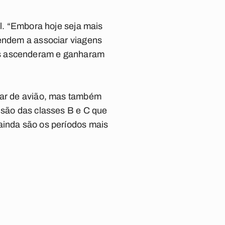
al. “Embora hoje seja mais
tendem a associar viagens
es ascenderam e ganharam
ajar de avião, mas também
 são das classes B e C que
ainda são os períodos mais