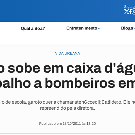
Siga 
Siga 
Entretenimento
Blogs
Qual a Boa?
VIDA URBANA
 sobe em caixa d'ág
balho a bombeiros e
o de escola, garoto queria chamar aten&ccedil;&atilde;o. Ele n&
repreendido pela diretora.
Publicado em 18/10/2011 às 13:20