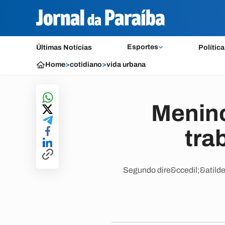
Esportes
Últimas Notícias
Política
Home
>
cotidiano
>
vida urbana
Menino
tra
Segundo dire&ccedil;&atilde;