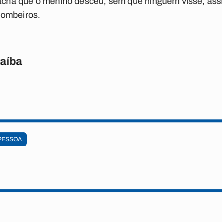
a acha que o menino desceu, sem que ninguém visse, ass
Bombeiros.
raíba
PESSOA