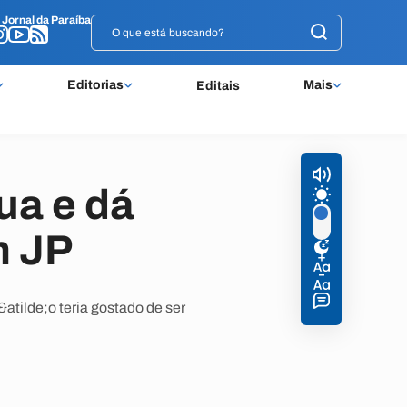
o
o
Jornal da Paraíba
Jornal da Paraíba
Editorias
Mais
Editais
ua e dá
m JP
atilde;o teria gostado de ser