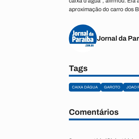
caixa d'água”, afirmou. El
aproximação do carro dos 
Jornal da Pa
Tags
CAIXA DÁGUA
GAROTO
JOAO 
Comentários