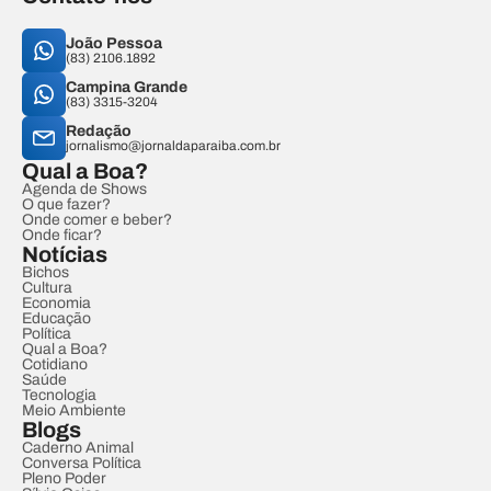
João Pessoa
(83) 2106.1892
Campina Grande
(83) 3315-3204
Redação
jornalismo@jornaldaparaiba.com.br
Qual a Boa?
Agenda de Shows
O que fazer?
Onde comer e beber?
Onde ficar?
Notícias
Bichos
Cultura
Economia
Educação
Política
Qual a Boa?
Cotidiano
Saúde
Tecnologia
Meio Ambiente
Blogs
Caderno Animal
Conversa Política
Pleno Poder