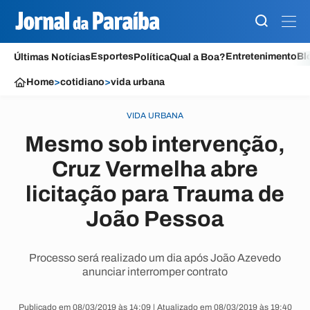
Esportes
Entretenimento
Bl
Últimas Notícias
Política
Qual a Boa?
Home
>
cotidiano
>
vida urbana
VIDA URBANA
Mesmo sob intervenção,
Cruz Vermelha abre
licitação para Trauma de
João Pessoa
Processo será realizado um dia após João Azevedo
anunciar interromper contrato
Publicado em 08/03/2019 às 14:09 | Atualizado em 08/03/2019 às 19:40