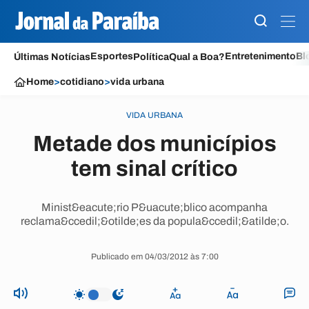
Esportes
Entretenimento
Bl
Últimas Notícias
Política
Qual a Boa?
Home
>
cotidiano
>
vida urbana
VIDA URBANA
Metade dos municípios
tem sinal crítico
Minist&eacute;rio P&uacute;blico acompanha
reclama&ccedil;&otilde;es da popula&ccedil;&atilde;o.
Publicado em 04/03/2012 às 7:00