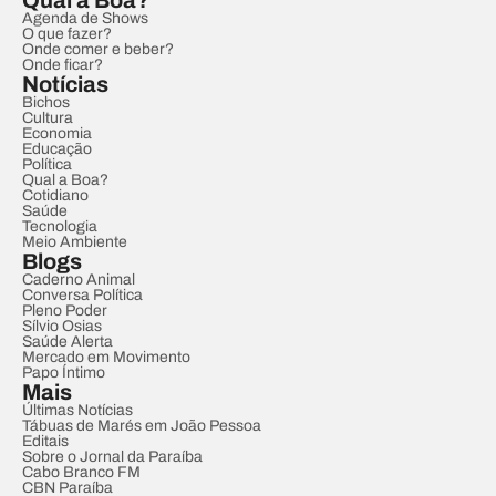
Qual a Boa?
Agenda de Shows
O que fazer?
Onde comer e beber?
Onde ficar?
Notícias
Bichos
Cultura
Economia
Educação
Política
Qual a Boa?
Cotidiano
Saúde
Tecnologia
Meio Ambiente
Blogs
Caderno Animal
Conversa Política
Pleno Poder
Sílvio Osias
Saúde Alerta
Mercado em Movimento
Papo Íntimo
Mais
Últimas Notícias
Tábuas de Marés em João Pessoa
Editais
Sobre o Jornal da Paraíba
Cabo Branco FM
CBN Paraíba