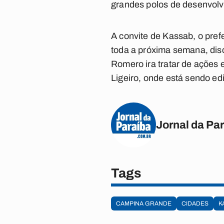
grandes polos de desenvolvi
A convite de Kassab, o pref
toda a próxima semana, discu
Romero ira tratar de ações
Ligeiro, onde está sendo ed
Jornal da Pa
Tags
CAMPINA GRANDE
CIDADES
K