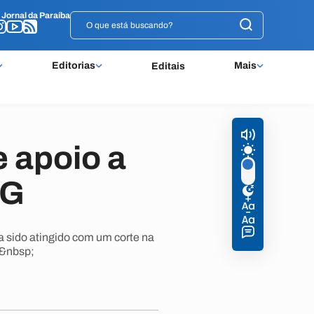
o
o
Jornal da Paraíba
Jornal da Paraíba
Editorias
Mais
Editais
e apoio a
CG
 sido atingido com um corte na
.&nbsp;