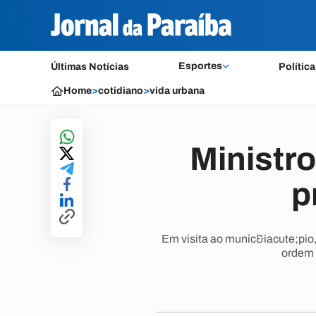
Esportes
Últimas Notícias
Política
Home
>
cotidiano
>
vida urbana
Ministro
p
Em visita ao munic&iacute;pio
ordem 