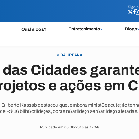
Siga 
Siga 
Entretenimento
Blogs
Qual a Boa?
VIDA URBANA
 das Cidades garant
rojetos e ações em 
, Gilberto Kassab destacou que, embora minist&eacute;rio tenha
de R$ 16 bilh&otilde;es, obras n&atilde;o ser&atilde;o afetadas
Publicado em 05/06/2015 às 17:58