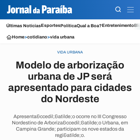
Esportes
Entretenimento
Bl
Últimas Notícias
Política
Qual a Boa?
Home
>
cotidiano
>
vida urbana
VIDA URBANA
Modelo de arborização
urbana de JP será
apresentado para cidades
do Nordeste
Apresenta&ccedil;&atilde;o ocorre no III Congresso
Nordestino de Arboriza&ccedil;&atilde;o Urbana, em
Campina Grande; participam os nove estados da
regi&atilde;o.