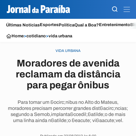
Esportes
Entretenimento
Bl
Últimas Notícias
Política
Qual a Boa?
Home
>
cotidiano
>
vida urbana
VIDA URBANA
Moradores de avenida
reclamam da distância
para pegar ônibus
Para tomar um &ocirc;nibus no Alto do Mateus,
moradores precisam percorrer grandes dist&acirc;ncias;
segundo a Semob,implanta&ccedil;&atilde;o de mais
uma linha ainda n&atilde;o &eacute; vi&aacute;vel.