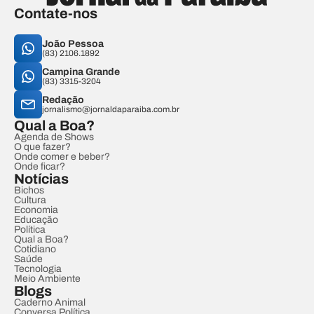
Contate-nos
João Pessoa
(83) 2106.1892
Campina Grande
(83) 3315-3204
Redação
jornalismo@jornaldaparaiba.com.br
Qual a Boa?
Agenda de Shows
O que fazer?
Onde comer e beber?
Onde ficar?
Notícias
Bichos
Cultura
Economia
Educação
Política
Qual a Boa?
Cotidiano
Saúde
Tecnologia
Meio Ambiente
Blogs
Caderno Animal
Conversa Política