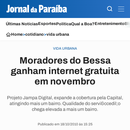
Esportes
Entretenimento
Bl
Últimas Notícias
Política
Qual a Boa?
Home
>
cotidiano
>
vida urbana
VIDA URBANA
Moradores do Bessa
ganham internet gratuita
em novembro
Projeto Jampa Digital, expande a cobertura pela Capital,
atingindo mais um bairro. Qualidade do servi&ccedil;o
chega elevada a mais um bairro.
Publicado em 18/10/2010 às 15:25