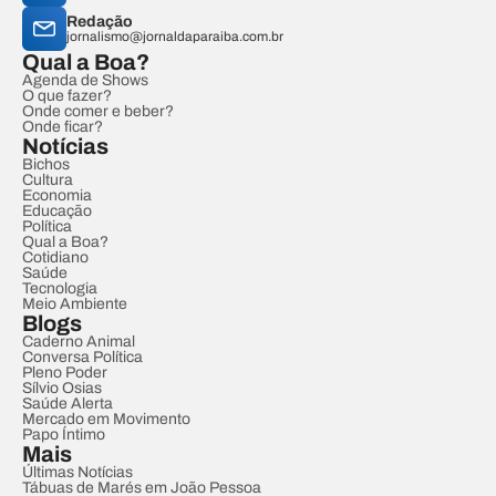
Redação
jornalismo@jornaldaparaiba.com.br
Qual a Boa?
Agenda de Shows
O que fazer?
Onde comer e beber?
Onde ficar?
Notícias
Bichos
Cultura
Economia
Educação
Política
Qual a Boa?
Cotidiano
Saúde
Tecnologia
Meio Ambiente
Blogs
Caderno Animal
Conversa Política
Pleno Poder
Sílvio Osias
Saúde Alerta
Mercado em Movimento
Papo Íntimo
Mais
Últimas Notícias
Tábuas de Marés em João Pessoa