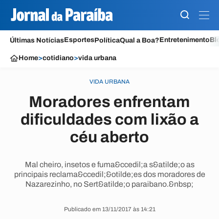
Esportes
Entretenimento
Bl
Últimas Notícias
Política
Qual a Boa?
Home
>
cotidiano
>
vida urbana
VIDA URBANA
Moradores enfrentam
dificuldades com lixão a
céu aberto
Mal cheiro, insetos e fuma&ccedil;a s&atilde;o as
principais reclama&ccedil;&otilde;es dos moradores de
Nazarezinho, no Sert&atilde;o paraibano.&nbsp;
Publicado em 13/11/2017 às 14:21