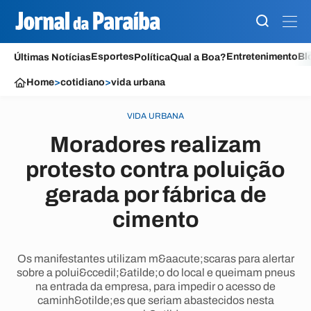
Esportes
Entretenimento
Bl
Últimas Notícias
Política
Qual a Boa?
Home
>
cotidiano
>
vida urbana
VIDA URBANA
Moradores realizam
protesto contra poluição
gerada por fábrica de
cimento
Os manifestantes utilizam m&aacute;scaras para alertar
sobre a polui&ccedil;&atilde;o do local e queimam pneus
na entrada da empresa, para impedir o acesso de
caminh&otilde;es que seriam abastecidos nesta