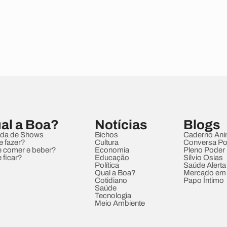
al a Boa?
Notícias
Blogs
da de Shows
Bichos
Caderno Ani
e fazer?
Cultura
Conversa Pol
 comer e beber?
Economia
Pleno Poder
 ficar?
Educação
Sílvio Osias
Política
Saúde Alerta
Qual a Boa?
Mercado em
Cotidiano
Papo Íntimo
Saúde
Tecnologia
Meio Ambiente