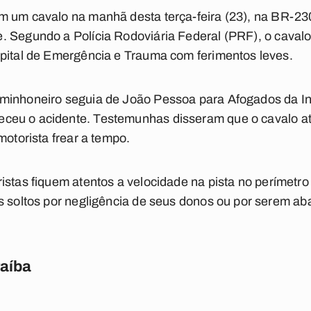
m um cavalo na manhã desta terça-feira (23), na
BR-23
e
. Segundo a
Polícia Rodoviária Federal
(PRF), o cavalo
spital de Emergência e Trauma com ferimentos leves.
aminhoneiro seguia de
João Pessoa
para
Afogados da In
eceu o acidente. Testemunhas disseram que o cavalo at
motorista
frear a tempo.
istas fiquem atentos a
velocidade na pista
no perímetro
is soltos por negligência de seus donos ou por serem a
raíba