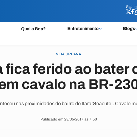
Siga 
Siga 
Entretenimento
Blogs
Qual a Boa?
VIDA URBANA
 fica ferido ao bate
em cavalo na BR-23
nteceu nas proximidades do bairro do Itarar&eacute;. Cavalo mo
Publicado em 23/05/2017 às 7:50