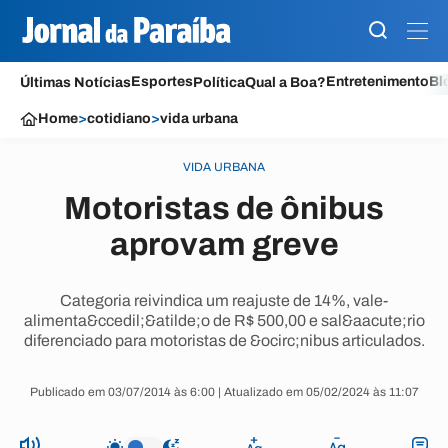
Esportes
Entretenimento
Bl
Últimas Notícias
Política
Qual a Boa?
Home
>
cotidiano
>
vida urbana
VIDA URBANA
Motoristas de ônibus
aprovam greve
Categoria reivindica um reajuste de 14%, vale-
alimenta&ccedil;&atilde;o de R$ 500,00 e sal&aacute;rio
diferenciado para motoristas de &ocirc;nibus articulados.
Publicado em 03/07/2014 às 6:00 | Atualizado em 05/02/2024 às 11:07