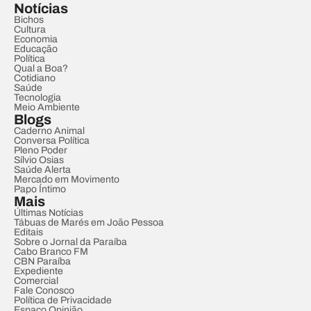
Notícias
Bichos
Cultura
Economia
Educação
Política
Qual a Boa?
Cotidiano
Saúde
Tecnologia
Meio Ambiente
Blogs
Caderno Animal
Conversa Política
Pleno Poder
Sílvio Osias
Saúde Alerta
Mercado em Movimento
Papo Íntimo
Mais
Últimas Notícias
Tábuas de Marés em João Pessoa
Editais
Sobre o Jornal da Paraíba
Cabo Branco FM
CBN Paraíba
Expediente
Comercial
Fale Conosco
Política de Privacidade
Espaço Opinião