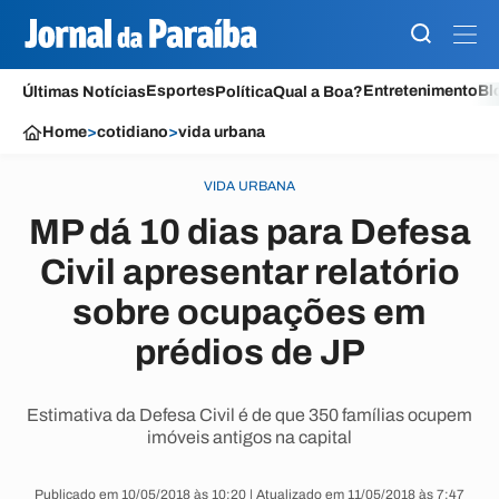
Esportes
Entretenimento
Bl
Últimas Notícias
Política
Qual a Boa?
Home
>
cotidiano
>
vida urbana
VIDA URBANA
MP dá 10 dias para Defesa
Civil apresentar relatório
sobre ocupações em
prédios de JP
Estimativa da Defesa Civil é de que 350 famílias ocupem
imóveis antigos na capital
Publicado em 10/05/2018 às 10:20 | Atualizado em 11/05/2018 às 7:47