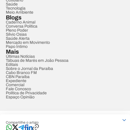
Cotidiano
Saúde
Tecnologia
Meio Ambiente
Blogs
Caderno Animal
Conversa Política
Pleno Poder
Sílvio Osias
Saúde Alerta
Mercado em Movimento
Papo Íntimo
Mais
Últimas Notícias
Tábuas de Marés em João Pessoa
Editais
Sobre o Jornal da Paraíba
Cabo Branco FM
CBN Paraíba
Expediente
Comercial
Fale Conosco
Política de Privacidade
Espaço Opinião
© REDE PARAÍBA DE COMUNICAÇÃO
Compartilhe o artigo
Developed by
Designed by