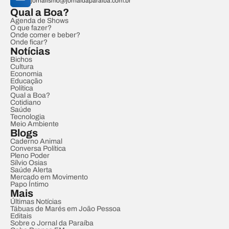
jornalismo@jornaldaparaiba.com.br
Qual a Boa?
Agenda de Shows
O que fazer?
Onde comer e beber?
Onde ficar?
Notícias
Bichos
Cultura
Economia
Educação
Política
Qual a Boa?
Cotidiano
Saúde
Tecnologia
Meio Ambiente
Blogs
Caderno Animal
Conversa Política
Pleno Poder
Sílvio Osias
Saúde Alerta
Mercado em Movimento
Papo Íntimo
Mais
Últimas Notícias
Tábuas de Marés em João Pessoa
Editais
Sobre o Jornal da Paraíba