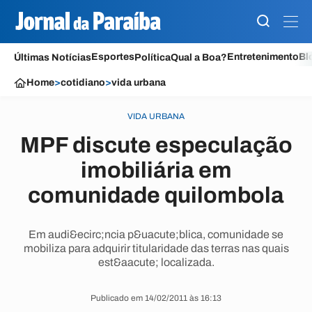
Esportes
Entretenimento
Bl
Últimas Notícias
Política
Qual a Boa?
Home
>
cotidiano
>
vida urbana
VIDA URBANA
MPF discute especulação
imobiliária em
comunidade quilombola
Em audi&ecirc;ncia p&uacute;blica, comunidade se
mobiliza para adquirir titularidade das terras nas quais
est&aacute; localizada.
Publicado em 14/02/2011 às 16:13