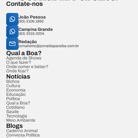
Contate-nos
João Pessoa
(83) 2106.1892
Campina Grande
(83) 3315-3204
Redação
jornalismo@jornaldaparaiba.com.br
Qual a Boa?
Agenda de Shows
O que fazer?
Onde comer e beber?
Onde ficar?
Notícias
Bichos
Cultura
Economia
Educação
Política
Qual a Boa?
Cotidiano
Saúde
Tecnologia
Meio Ambiente
Blogs
Caderno Animal
Conversa Política