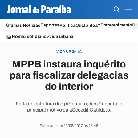
Esportes
Entretenimento
Bl
Últimas Notícias
Política
Qual a Boa?
Home
>
cotidiano
>
vida urbana
VIDA URBANA
MPPB instaura inquérito
para fiscalizar delegacias
do interior
Falta de estrutura dos pr&eacute;dios &eacute; o
principal motivo da a&ccedil;&atilde;o.
Publicado em 14/08/2017 às 13:48