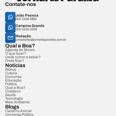
Contate-nos
João Pessoa
(83) 2106.1892
Campina Grande
(83) 3315-3204
Redação
jornalismo@jornaldaparaiba.com.br
Qual a Boa?
Agenda de Shows
O que fazer?
Onde comer e beber?
Onde ficar?
Notícias
Bichos
Cultura
Economia
Educação
Política
Qual a Boa?
Cotidiano
Saúde
Tecnologia
Meio Ambiente
Blogs
Caderno Animal
Conversa Política