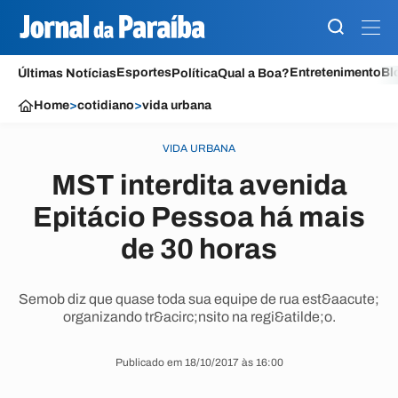
Esportes
Entretenimento
Bl
Últimas Notícias
Política
Qual a Boa?
Home
>
cotidiano
>
vida urbana
VIDA URBANA
MST interdita avenida
Epitácio Pessoa há mais
de 30 horas
Semob diz que quase toda sua equipe de rua est&aacute;
organizando tr&acirc;nsito na regi&atilde;o.
Publicado em 18/10/2017 às 16:00