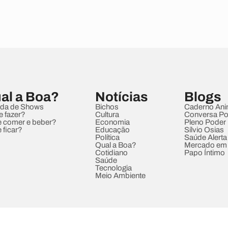
al a Boa?
Notícias
Blogs
da de Shows
Bichos
Caderno Ani
e fazer?
Cultura
Conversa Pol
 comer e beber?
Economia
Pleno Poder
 ficar?
Educação
Sílvio Osias
Política
Saúde Alerta
Qual a Boa?
Mercado em
Cotidiano
Papo Íntimo
Saúde
Tecnologia
Meio Ambiente