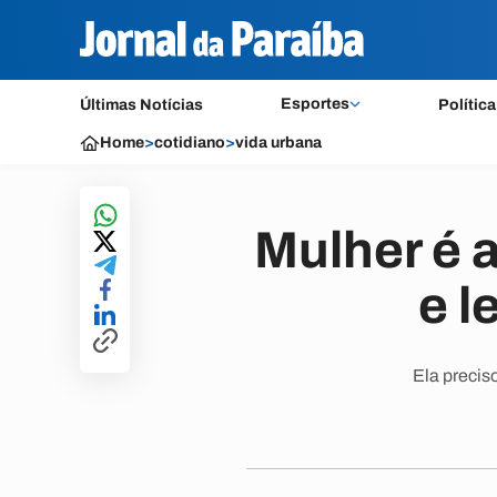
Esportes
Últimas Notícias
Política
Home
>
cotidiano
>
vida urbana
Mulher é 
e l
Ela precis