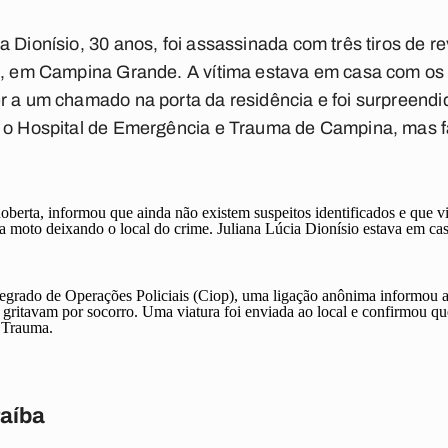
 Dionísio, 30 anos, foi assassinada com três tiros de rev
), em Campina Grande. A vítima estava em casa com os tr
r a um chamado na porta da residência e foi surpreendi
a o Hospital de Emergência e Trauma de Campina, mas 
berta, informou que ainda não existem suspeitos identificados e que v
moto deixando o local do crime. Juliana Lúcia Dionísio estava em casa 
grado de Operações Policiais (Ciop), uma ligação anônima informou a Po
gritavam por socorro. Uma viatura foi enviada ao local e confirmou qu
o Trauma.
raíba