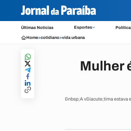
Esportes
Últimas Notícias
Política
Home
>
cotidiano
>
vida urbana
Mulher 
&nbsp;A v&iacute;tima estava em