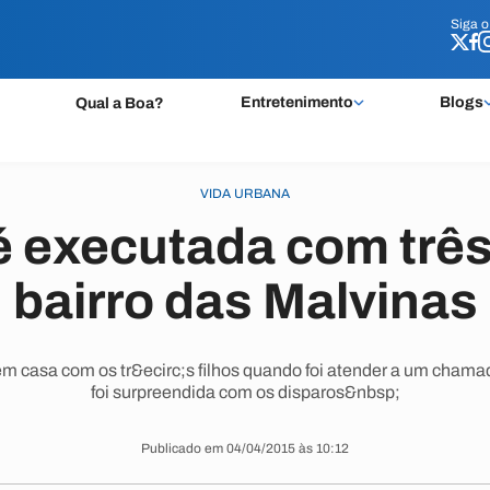
Siga 
Siga 
Entretenimento
Blogs
Qual a Boa?
VIDA URBANA
é executada com três 
bairro das Malvinas
 casa com os tr&ecirc;s filhos quando foi atender a um chamad
foi surpreendida com os disparos&nbsp;
Publicado em 04/04/2015 às 10:12