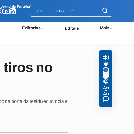
o
o
Jornal da Paraíba
Jornal da Paraíba
Editorias
Mais
Editais
tiros no
o na porta da resid&ecirc;ncia e