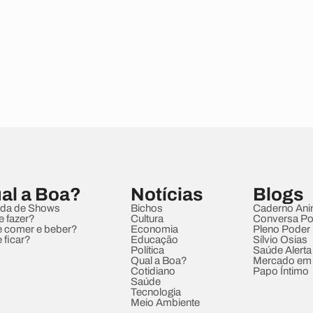
al a Boa?
Notícias
Blogs
da de Shows
Bichos
Caderno Ani
e fazer?
Cultura
Conversa Pol
 comer e beber?
Economia
Pleno Poder
 ficar?
Educação
Sílvio Osias
Política
Saúde Alerta
Qual a Boa?
Mercado em
Cotidiano
Papo Íntimo
Saúde
Tecnologia
Meio Ambiente