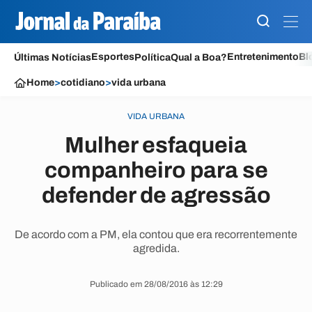
Esportes
Entretenimento
Bl
Últimas Notícias
Política
Qual a Boa?
Home
>
cotidiano
>
vida urbana
VIDA URBANA
Mulher esfaqueia
companheiro para se
defender de agressão
De acordo com a PM, ela contou que era recorrentemente
agredida.
Publicado em 28/08/2016 às 12:29