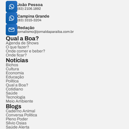
João Pessoa
(83) 2106.1892
Campina Grande
(83) 3315-3204
Redação
jornalismo@jornaldaparaiba.com.br
Qual a Boa?
Agenda de Shows
O que fazer?
Onde comer e beber?
Onde ficar?
Notícias
Bichos
Cultura
Economia
Educação
Política
Qual a Boa?
Cotidiano
Saúde
Tecnologia
Meio Ambiente
Blogs
Caderno Animal
Conversa Política
Pleno Poder
Sílvio Osias
Saúde Alerta