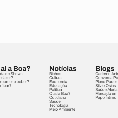
al a Boa?
Notícias
Blogs
da de Shows
Bichos
Caderno Ani
e fazer?
Cultura
Conversa Pol
 comer e beber?
Economia
Pleno Poder
 ficar?
Educação
Sílvio Osias
Política
Saúde Alerta
Qual a Boa?
Mercado em
Cotidiano
Papo Íntimo
Saúde
Tecnologia
Meio Ambiente