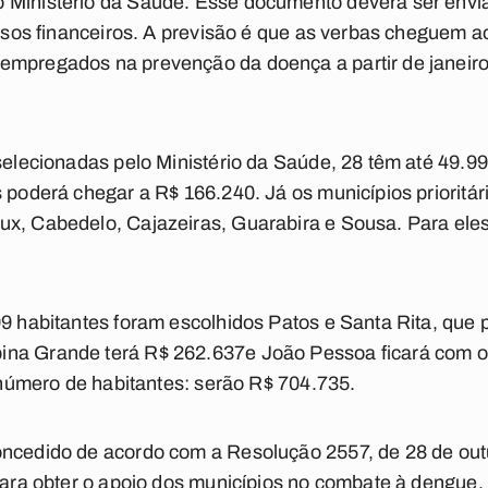
 Ministério da Saúde. Esse documento deverá ser envia
ursos financeiros. A previsão é que as verbas cheguem ao
empregados na prevenção da doença a partir de janeiro
selecionadas pelo Ministério da Saúde, 28 têm até 49.999
 poderá chegar a R$ 166.240. Já os municípios prioritár
x, Cabedelo, Cajazeiras, Guarabira e Sousa. Para eles
99 habitantes foram escolhidos Patos e Santa Rita, que
na Grande terá R$ 262.637e João Pessoa ficará com o 
r número de habitantes: serão R$ 704.735.
oncedido de acordo com a Resolução 2557, de 28 de outu
 para obter o apoio dos municípios no combate à dengue.