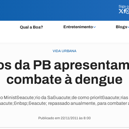
Siga 
Siga 
Entretenimento
Blogs
Qual a Boa?
VIDA URBANA
os da PB apresentam
combate à dengue
o Minist&eacute;rio da Sa&uacute;de como priorit&aacute;rias 
aacute;&nbsp;&eacute; repassado anualmente, para combater 
Publicado em 22/11/2011 às 8:00