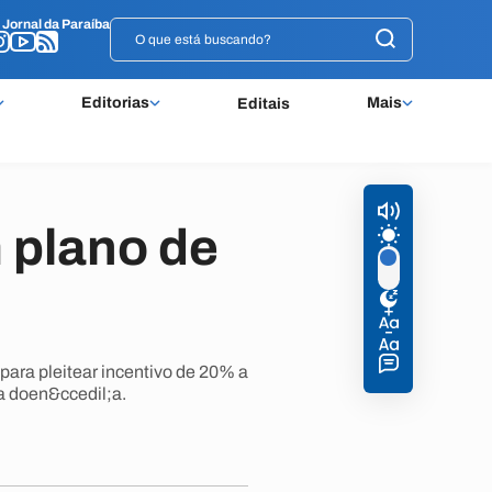
o
o
Jornal da Paraíba
Jornal da Paraíba
Editorias
Mais
Editais
 plano de
para pleitear incentivo de 20% a
a doen&ccedil;a.