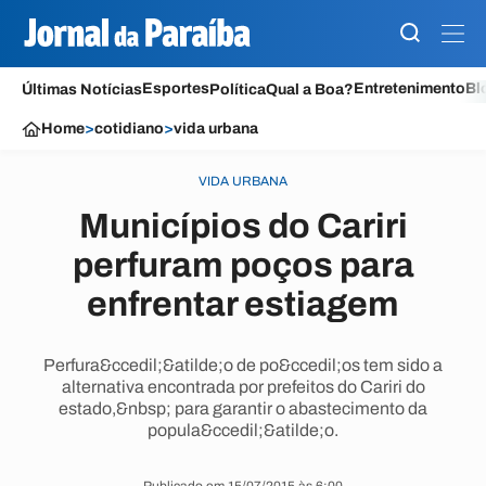
Esportes
Entretenimento
Bl
Últimas Notícias
Política
Qual a Boa?
Home
>
cotidiano
>
vida urbana
VIDA URBANA
Municípios do Cariri
perfuram poços para
enfrentar estiagem
Perfura&ccedil;&atilde;o de po&ccedil;os tem sido a
alternativa encontrada por prefeitos do Cariri do
estado,&nbsp; para garantir o abastecimento da
popula&ccedil;&atilde;o.