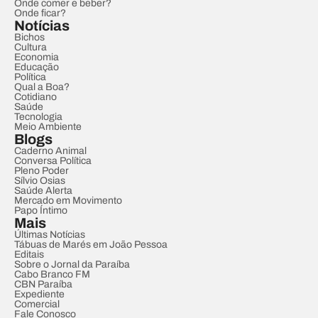
Onde comer e beber?
Onde ficar?
Notícias
Bichos
Cultura
Economia
Educação
Política
Qual a Boa?
Cotidiano
Saúde
Tecnologia
Meio Ambiente
Blogs
Caderno Animal
Conversa Política
Pleno Poder
Sílvio Osias
Saúde Alerta
Mercado em Movimento
Papo Íntimo
Mais
Últimas Notícias
Tábuas de Marés em João Pessoa
Editais
Sobre o Jornal da Paraíba
Cabo Branco FM
CBN Paraíba
Expediente
Comercial
Fale Conosco