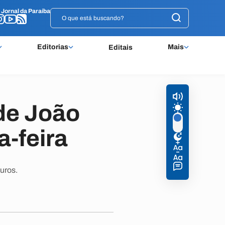
o
o
Jornal da Paraíba
Jornal da Paraíba
Editorias
Mais
Editais
 de João
a-feira
uros.