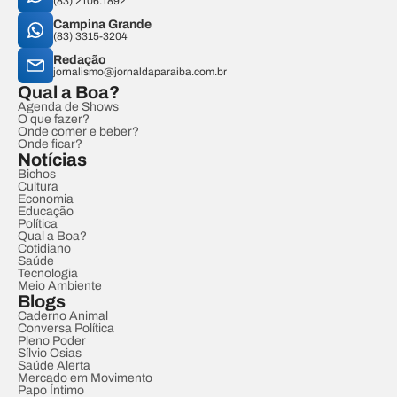
(83) 2106.1892
Campina Grande
(83) 3315-3204
Redação
jornalismo@jornaldaparaiba.com.br
Qual a Boa?
Agenda de Shows
O que fazer?
Onde comer e beber?
Onde ficar?
Notícias
Bichos
Cultura
Economia
Educação
Política
Qual a Boa?
Cotidiano
Saúde
Tecnologia
Meio Ambiente
Blogs
Caderno Animal
Conversa Política
Pleno Poder
Sílvio Osias
Saúde Alerta
Mercado em Movimento
Papo Íntimo