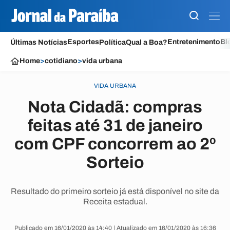
Esportes
Entretenimento
Bl
Últimas Notícias
Política
Qual a Boa?
Home
>
cotidiano
>
vida urbana
VIDA URBANA
Nota Cidadã: compras
feitas até 31 de janeiro
com CPF concorrem ao 2º
Sorteio
Resultado do primeiro sorteio já está disponível no site da
Receita estadual.
Publicado em 16/01/2020 às 14:40 | Atualizado em 16/01/2020 às 16:36