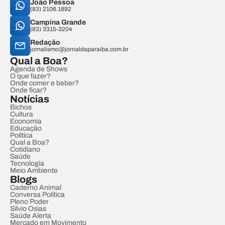
João Pessoa
(83) 2106.1892
Campina Grande
(83) 3315-3204
Redação
jornalismo@jornaldaparaiba.com.br
Qual a Boa?
Agenda de Shows
O que fazer?
Onde comer e beber?
Onde ficar?
Notícias
Bichos
Cultura
Economia
Educação
Política
Qual a Boa?
Cotidiano
Saúde
Tecnologia
Meio Ambiente
Blogs
Caderno Animal
Conversa Política
Pleno Poder
Sílvio Osias
Saúde Alerta
Mercado em Movimento