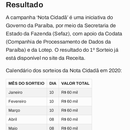
Resultado
A campanha ‘Nota Cidadã’ é uma iniciativa do
Governo da Paraíba, por meio da Secretaria de
Estado da Fazenda (Sefaz), com apoio da Codata
(Companhia de Processamento de Dados da
Paraíba) e da Lotep. O resultado do 1º Sorteio já
está disponível no site da Receita.
Calendário dos sorteios da Nota Cidadã em 2020:
MÊS DO SORTEIO
DIA
VALOR TOTAL
Janeiro
10
R$ 60 mil
Fevereiro
10
R$ 60 mil
Março
10
R$ 60 mil
Abril
08
R$ 60 mil
Maio
08
R$ 60 mil