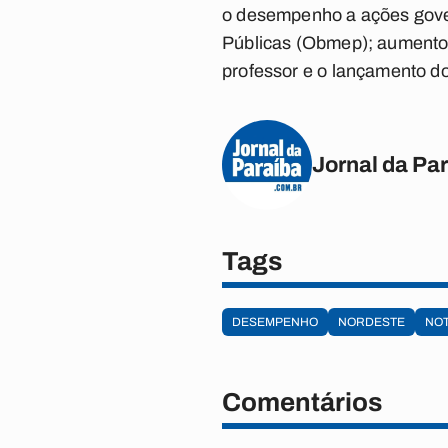
o desempenho a ações gover
Públicas (Obmep); aumento 
professor e o lançamento d
Jornal da Pa
Tags
DESEMPENHO
NORDESTE
NO
Comentários