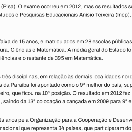
s (Pisa). O exame ocorreu em 2012, mas os resultados 
studos e Pesquisas Educacionais Anísio Teixeira (Inep),
faixa de 15 anos, e matriculados em 28 escolas públicas
ura, Ciências e Matemática. A média geral do Estado fo
iências e o restante de 395 em Matemática.
três disciplinas, em relação às demais localidades nord
da Paraíba foi apontado como o 9º melhor do país, sup
iro, que ficou na 10ª posição. O resultado em 2012 fez 
l, saindo da 13ª colocação alcançada em 2009 para 9ª 
três anos pela Organização para a Cooperação e Desen
nacional que representa 34 países, que participaram d