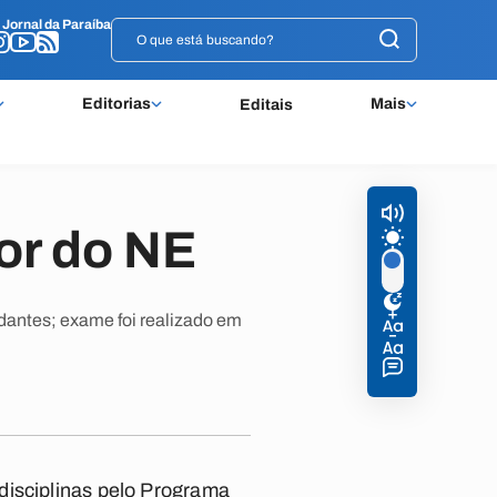
o
o
Jornal da Paraíba
Jornal da Paraíba
Editorias
Mais
Editais
or do NE
antes; exame foi realizado em
disciplinas pelo Programa