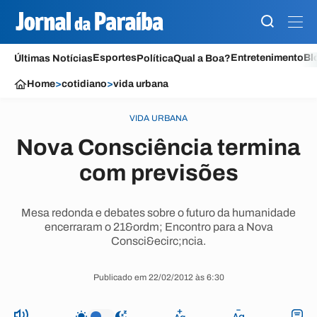
Esportes
Entretenimento
Bl
Últimas Notícias
Política
Qual a Boa?
Home
>
cotidiano
>
vida urbana
VIDA URBANA
Nova Consciência termina
com previsões
Mesa redonda e debates sobre o futuro da humanidade
encerraram o 21&ordm; Encontro para a Nova
Consci&ecirc;ncia.
Publicado em 22/02/2012 às 6:30