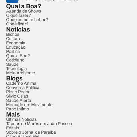
Qual a Boa?
Agenda de Shows
O que fazer?
Onde comer e beber?
Onde ficar?
Notícias
Bichos
Cultura
Economia
Educação
Política
Qual a Boa?
Cotidiano
Saúde
Tecnologia
Meio Ambiente
Blogs
Caderno Animal
Conversa Política
Pleno Poder
Sílvio Osias
Saúde Alerta
Mercado em Movimento
Papo Íntimo
Mais
Últimas Notícias
Tábuas de Marés em João Pessoa
Editais
Sobre o Jornal da Paraíba
Cabo Branco FM