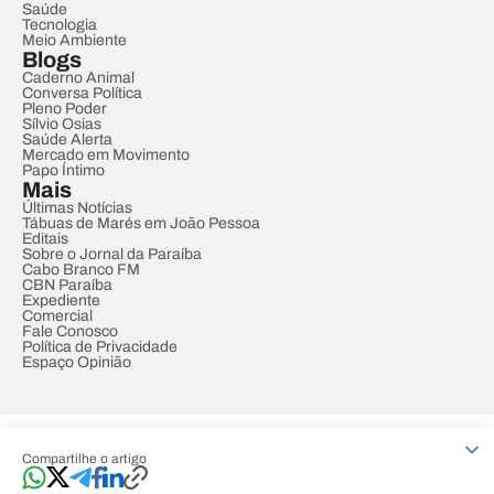
Saúde
Tecnologia
Meio Ambiente
Blogs
Caderno Animal
Conversa Política
Pleno Poder
Sílvio Osias
Saúde Alerta
Mercado em Movimento
Papo Íntimo
Mais
Últimas Notícias
Tábuas de Marés em João Pessoa
Editais
Sobre o Jornal da Paraíba
Cabo Branco FM
CBN Paraíba
Expediente
Comercial
Fale Conosco
Política de Privacidade
Espaço Opinião
© REDE PARAÍBA DE COMUNICAÇÃO
Compartilhe o artigo
Developed by
Designed by